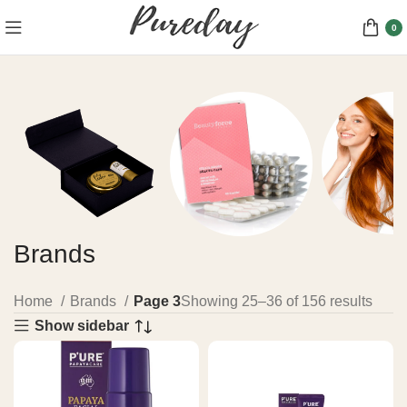
0
Brands
Gavesæt
Hårfarv
Kosttilskud
5 products
30 produc
8 products
Home
Brands
Page 3
Showing 25–36 of 156 results
Show sidebar