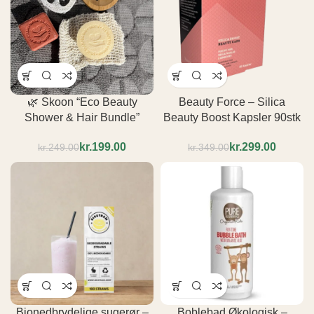
🌿 Skoon “Eco Beauty
Beauty Force – Silica
Shower & Hair Bundle”
Beauty Boost Kapsler 90stk
kr.
199.00
kr.
299.00
kr.
249.00
kr.
349.00
Bionedbrydelige sugerør –
Boblebad Økologisk –