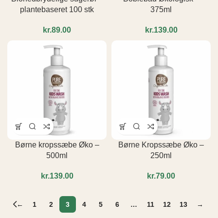
plantebaseret 100 stk
375ml
kr.
kr.
Børne kropssæbe Øko –
Børne Kropssæbe Øko –
500ml
250ml
kr.
kr.
←
1
2
3
4
5
6
…
11
12
13
→