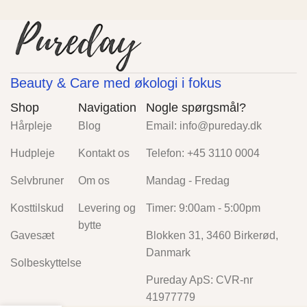
Beauty & Care med økologi i fokus
Shop
Navigation
Nogle spørgsmål?
Hårpleje
Blog
Email: info@pureday.dk
Hudpleje
Kontakt os
Telefon: +45 3110 0004
Selvbruner
Om os
Mandag - Fredag
Kosttilskud
Levering og
Timer: 9:00am - 5:00pm
bytte
Gavesæt
Blokken 31, 3460 Birkerød,
Danmark
Solbeskyttelse
Pureday ApS: CVR-nr
41977779