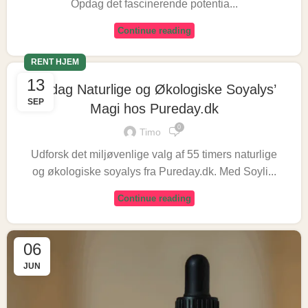
Opdag det fascinerende potentia...
Continue reading
RENT HJEM
13
Opdag Naturlige og Økologiske Soyalys’
SEP
Magi hos Pureday.dk
0
Timo
Udforsk det miljøvenlige valg af 55 timers naturlige
og økologiske soyalys fra Pureday.dk. Med Soyli...
Continue reading
06
JUN