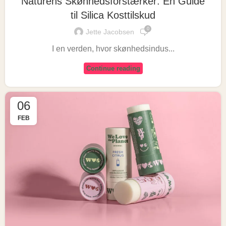
Naturens Skønhedsforstærker: En Guide
til Silica Kosttilskud
0
Jette Jacobsen
I en verden, hvor skønhedsindus...
Continue reading
06
FEB