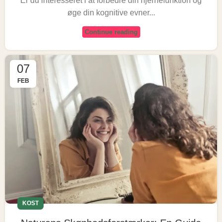
Er du interesseret i at forbedre din hjernefunktion og
øge din kognitive evner...
Continue reading
07
FEB
KOST