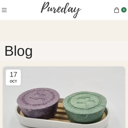
0
Blog
17
OCT