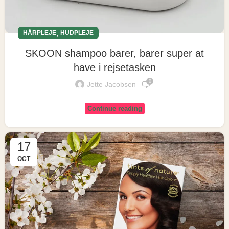
,
HÅRPLEJE
HUDPLEJE
SKOON shampoo barer, barer super at
have i rejsetasken
0
Jette Jacobsen
Continue reading
17
OCT