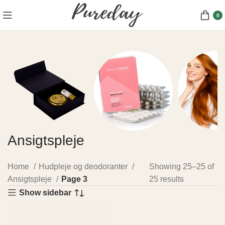
0
Ansigtspleje
Gavesæt
Hårfarv
Kosttilskud
5 products
30 produc
8 products
Home
Hudpleje og deodoranter
Showing 25–25 of
Ansigtspleje
Page 3
25 results
Show sidebar