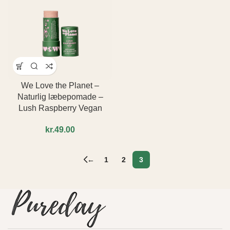
We Love the Planet –
Naturlig læbepomade –
Lush Raspberry Vegan
kr.
←
1
2
3