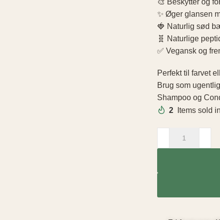
🎨 Beskytter og fo
✨ Øger glansen m
🍓 Naturlig sød bæ
🧬 Naturlige pepti
✅ Vegansk og frems
Perfekt til farvet e
Brug som ugentli
Shampoo og Condit
2
Items sold i