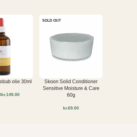
SOLD OUT
SOLD OUT
obab olie 30ml
Skoon Solid Conditioner
Skoon Soli
Sensitive Moisture & Care
Hydra
0
kr.
149.00
60g
kr
kr.