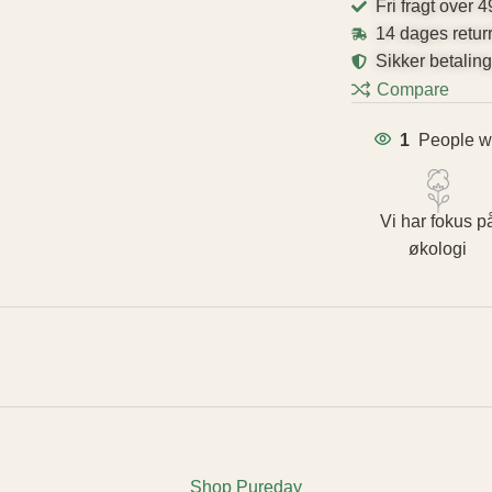
Fri fragt over 4
14 dages retur
Sikker betalin
Compare
1
People wa
Vi har fokus p
økologi
Shop Pureday