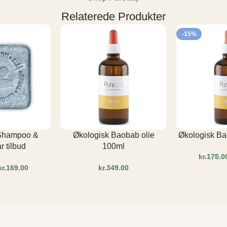
Relaterede Produkter
-15%
 Shampoo &
Økologisk Baobab olie
Økologisk Ba
 tilbud
100ml
kr.
175.0
kr.
169.00
kr.