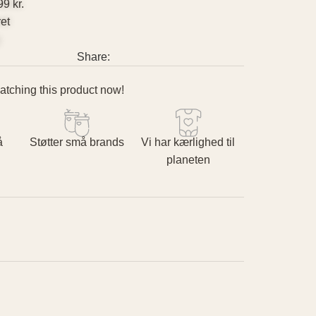
99 kr.
ret
g
Share:
tching this product now!
å
Støtter små brands
Vi har kærlighed til
planeten