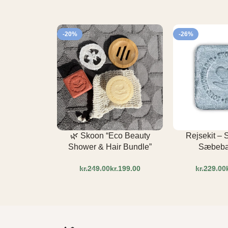
-20%
-26%
🌿 Skoon “Eco Beauty
Rejsekit –
Shower & Hair Bundle”
Sæbebar
kr.
249.00
kr.
199.00
kr.
229.00