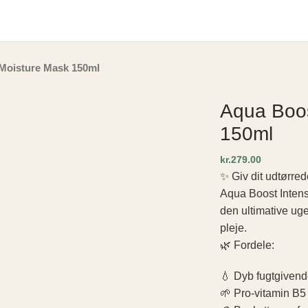
Shop
Home
Brands
Gavesæt
Hårpleje
Hudpleje og deodoranter
K
Moisture Mask 150ml
Aqua Boos
150ml
kr.
✨ Giv dit udtørre
Aqua Boost Intens
den ultimative ugen
pleje.
🌿 Fordele:
💧 Dyb fugtgiven
🌱 Pro-vitamin B5