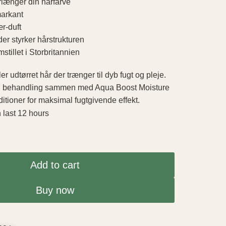
rlænger din hårfarve
arkant
r-duft
der styrker hårstrukturen
tillet i Storbritannien
ller udtørret hår der trænger til dyb fugt og pleje.
g behandling sammen med Aqua Boost Moisture
ioner for maksimal fugtgivende effekt.
n last 12 hours
Add to cart
Buy now