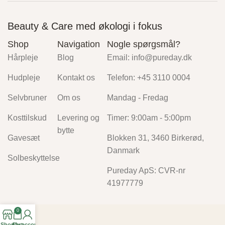
Beauty & Care med økologi i fokus
Shop
Navigation
Nogle spørgsmål?
Hårpleje
Blog
Email: info@pureday.dk
Hudpleje
Kontakt os
Telefon: +45 3110 0004
Selvbruner
Om os
Mandag - Fredag
Kosttilskud
Levering og
Timer: 9:00am - 5:00pm
bytte
Gavesæt
Blokken 31, 3460 Birkerød,
Danmark
Solbeskyttelse
Pureday ApS: CVR-nr
41977779
0
Shop
Cart
My account