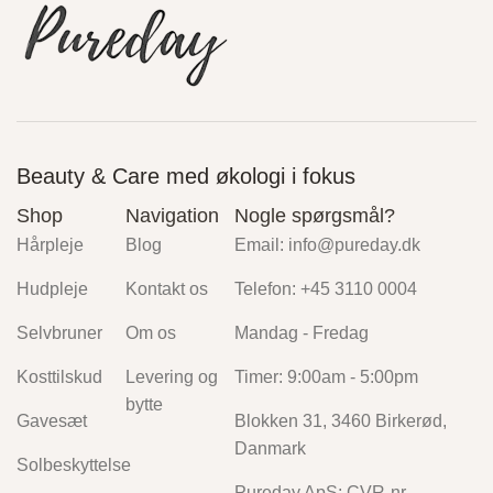
Beauty & Care med økologi i fokus
Shop
Navigation
Nogle spørgsmål?
Hårpleje
Blog
Email: info@pureday.dk
Hudpleje
Kontakt os
Telefon: +45 3110 0004
Selvbruner
Om os
Mandag - Fredag
Kosttilskud
Levering og
Timer: 9:00am - 5:00pm
bytte
Gavesæt
Blokken 31, 3460 Birkerød,
Danmark
Solbeskyttelse
Pureday ApS: CVR-nr