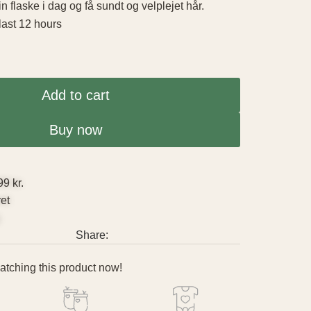
din flaske i dag og få sundt og velplejet hår.
 last 12 hours
Add to cart
Buy now
99 kr.
ret
g
Share:
tching this product now!