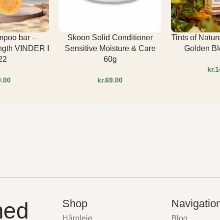
mpoo bar –
Skoon Solid Conditioner
Tints of Nat
ngth VINDER I
Sensitive Moisture & Care
Golden Bl
22
60g
kr.
kr.
Shop
Navigatio
med
Hårpleje
Blog