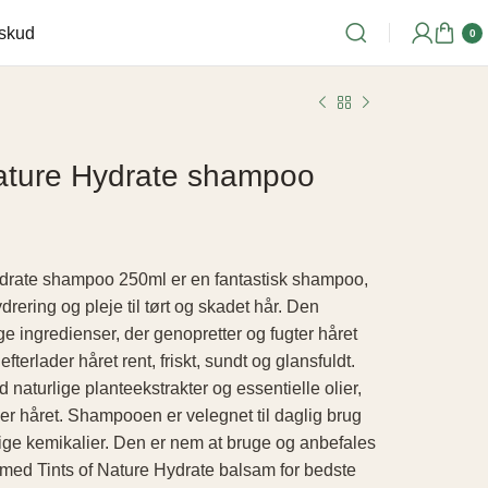
lskud
0
Nature Hydrate shampoo
ydrate shampoo 250ml er en fantastisk shampoo,
drering og pleje til tørt og skadet hår. Den
ge ingredienser, der genopretter og fugter håret
terlader håret rent, friskt, sundt og glansfuldt.
 naturlige planteekstrakter og essentielle olier,
er håret. Shampooen er velegnet til daglig brug
elige kemikalier. Den er nem at bruge og anbefales
ed Tints of Nature Hydrate balsam for bedste