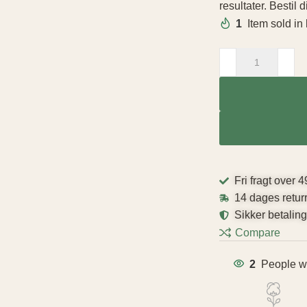
resultater. Bestil 
1
Item sold in
Fri fragt over 4
14 dages retur
Sikker betalin
Compare
2
People wa