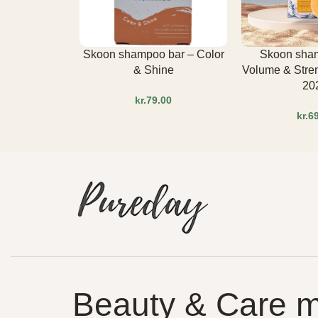
Skoon shampoo bar – Color
Skoon sha
& Shine
Volume & Stre
20
kr.
kr.
Beauty & Care 