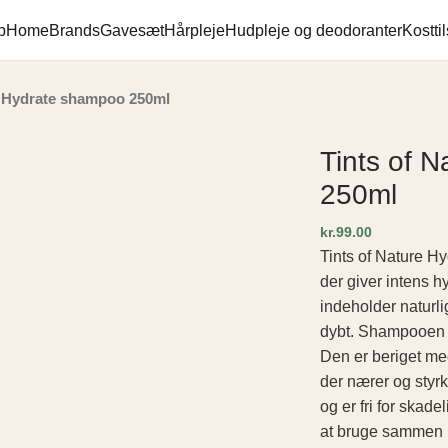
p
Home
Brands
Gavesæt
Hårpleje
Hudpleje og deodoranter
Kostti
e Hydrate shampoo 250ml
Tints of 
250ml
kr.
Tints of Nature H
der giver intens hy
indeholder naturli
dybt. Shampooen ef
Den er beriget med
der nærer og styrk
og er fri for skad
at bruge sammen m