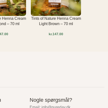
ure Henna Cream
Tints of Nature Henna Cream
Tints of Na
ond – 70 ml
Light Brown – 70 ml
Mahogany
kr.
kr.
n
Nogle spørgsmål?
Email: info@pureday.dk