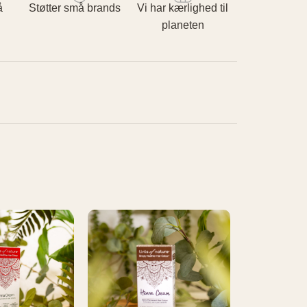
å
Støtter små brands
Vi har kærlighed til
planeten