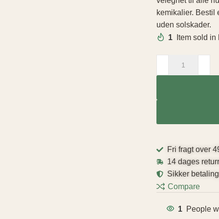
velegnet til alle h
kemikalier. Bestil
uden solskader.
1
Item sold in
Fri fragt over 4
14 dages retur
Sikker betalin
Compare
1
People wa