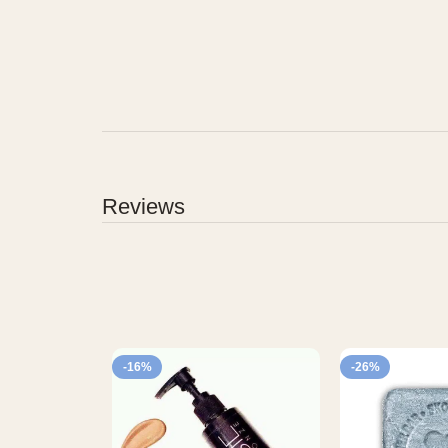
Reviews
-16%
-26%