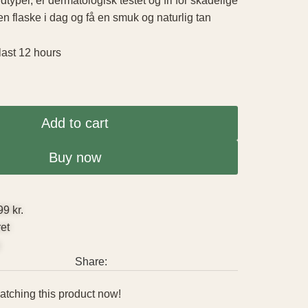
udtyper, er dermatologisk testet og fri for skadelige
 en flaske i dag og få en smuk og naturlig tan
 last 12 hours
Add to cart
Buy now
99 kr.
ret
g
Share:
tching this product now!