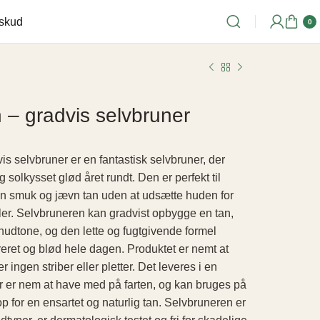
lskud
0
 – gradvis selvbruner
kr.
kr.
is selvbruner er en fantastisk selvbruner, der
g solkysset glød året rundt. Den er perfekt til
n smuk og jævn tan uden at udsætte huden for
ler. Selvbruneren kan gradvist opbygge en tan,
 hudtone, og den lette og fugtgivende formel
eret og blød hele dagen. Produktet er nemt at
r ingen striber eller pletter. Det leveres i en
er er nem at have med på farten, og kan bruges på
p for en ensartet og naturlig tan. Selvbruneren er