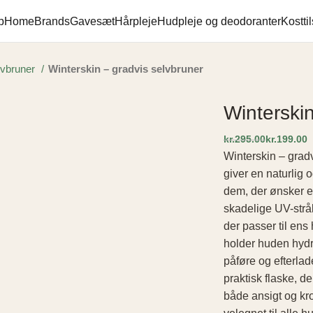
p
Home
Brands
Gavesæt
Hårpleje
Hudpleje og deodoranter
Kostti
lvbruner
Winterskin – gradvis selvbruner
Winterskin
kr.
295.00
kr.
199.00
Winterskin – gradv
giver en naturlig o
dem, der ønsker e
skadelige UV-strå
der passer til ens
holder huden hydr
påføre og efterlade
praktisk flaske, d
både ansigt og kro