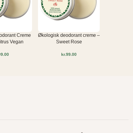
eodorant Creme
Økologisk deodorant creme –
Økologisk d
itrus Vegan
Sweet Rose
Origina
kr.
kr