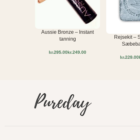
Aussie Bronze – Instant
Rejsekit –
tanning
Sæbebar
kr.
295.00
kr.
249.00
kr.
229.00