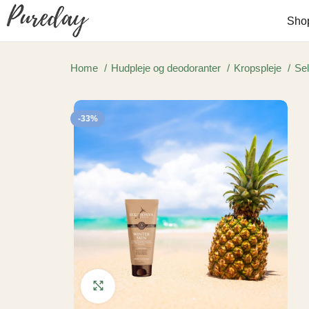
Sho
Home
Hudpleje og deodoranter
Kropspleje
Se
-33%
Click to enlarge