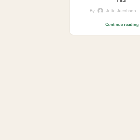
By
Jette Jacobsen
Continue reading