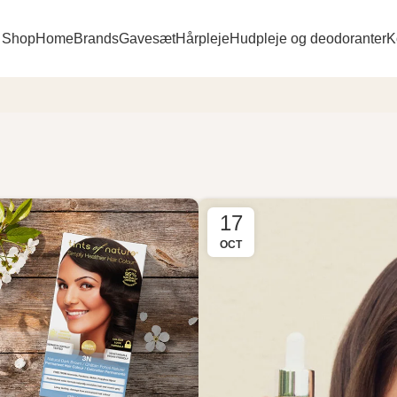
Shop
Home
Brands
Gavesæt
Hårpleje
Hudpleje og deodoranter
K
17
OCT