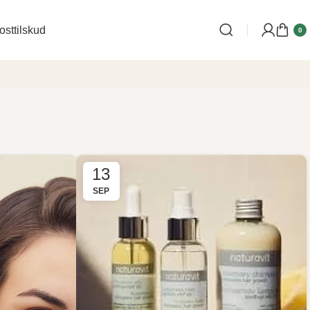
osttilskud
0
13
SEP