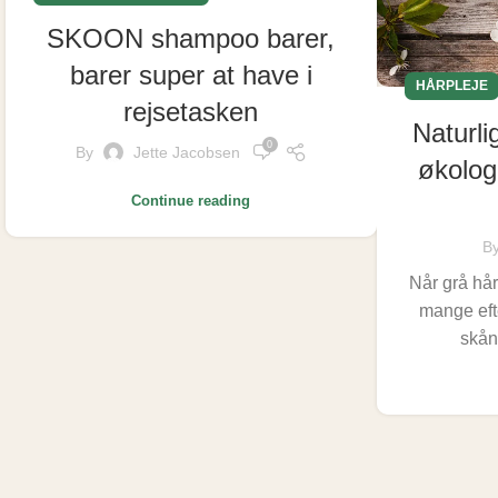
SKOON shampoo barer,
barer super at have i
HÅRPLEJE
rejsetasken
Naturli
0
By
Jette Jacobsen
økologi
Continue reading
B
Når grå hår
mange eft
skån