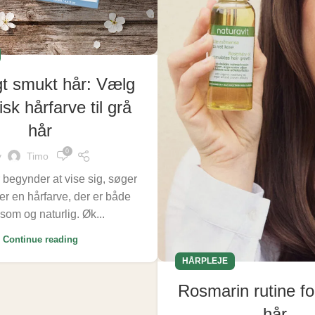
gt smukt hår: Vælg
sk hårfarve til grå
hår
0
y
Timo
 begynder at vise sig, søger
er en hårfarve, der er både
som og naturlig. Øk...
Continue reading
HÅRPLEJE
Rosmarin rutine fo
hår