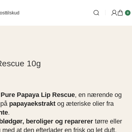
osttilskud
0
Rescue 10g
d
Pure Papaya Lip Rescue
, en nærende og
 på
papayaekstrakt
og æteriske olier fra
nte
.
blødgør, beroliger og reparerer
tørre eller
 med at den efterlader en frisk og let duft.