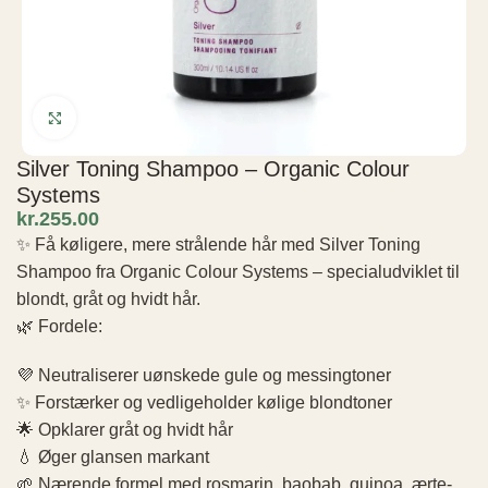
Click to enlarge
Silver Toning Shampoo – Organic Colour
Systems
kr.
✨ Få køligere, mere strålende hår med Silver Toning
Shampoo fra Organic Colour Systems – specialudviklet til
blondt, gråt og hvidt hår.
🌿 Fordele:
💜 Neutraliserer uønskede gule og messingtoner
✨ Forstærker og vedligeholder kølige blondtoner
🌟 Opklarer gråt og hvidt hår
💧 Øger glansen markant
🌱 Nærende formel med rosmarin, baobab, quinoa, ærte-