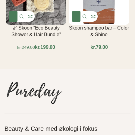
🌿 Skoon “Eco Beauty
Skoon shampoo bar – Color
Shower & Hair Bundle”
& Shine
kr.
199.00
kr.
kr.
249.00
Beauty & Care med økologi i fokus