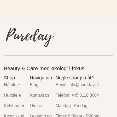
Beauty & Care med økologi i fokus
Shop
Navigation
Nogle spørgsmål?
Hårpleje
Blog
Email: info@pureday.dk
Hudpleje
Kontakt os
Telefon: +45 3110 0004
Selvbruner
Om os
Mandag - Fredag
Kosttilskud
Levering og
Timer: 9:00am - 5:00pm