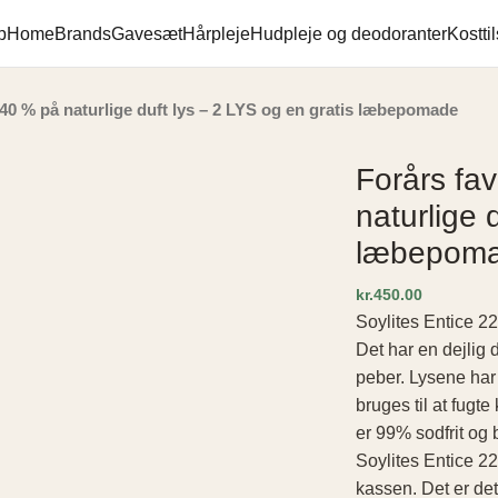
p
Home
Brands
Gavesæt
Hårpleje
Hudpleje og deodoranter
Kostti
40 % på naturlige duft lys – 2 LYS og en gratis læbepomade
Forårs fa
naturlige 
læbepom
kr.
Soylites Entice 22
Det har en dejlig 
peber. Lysene har
bruges til at fugte
er 99% sodfrit og
Soylites Entice 2
kassen. Det er det