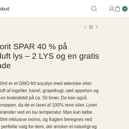
lskud
0
vorit SPAR 40 % på
duft lys – 2 LYS og en gratis
kr.
kr.
kr.
kr.
ade
0ml er et GMO-frit soyalys med æteriske olier.
duft af ingefær, kanel, grapefrugt, sød appelsin og
 en brændetid på ca. 50 timer. De kan også
 kroppen, da de er lavet af 100% rene olier. Lyset
 brænder ved en lav temperatur. Man kan købe
20ml inklusive moms, og fragten beregnes ved
 perfekte valg for dem, der ønsker et naturligt og