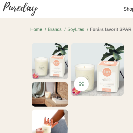
Sho
Home
Brands
SoyLites
Forårs favorit SPAR 
Click to enlarge