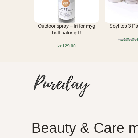
Outdoor spray – fri for myg
Soylites 3 P
helt naturligt !
kr.
199.00
kr.
Beauty & Care 