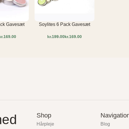
ack Gavesæt
Soylites 6 Pack Gavesæt
kr.
169.00
kr.
199.00
kr.
169.00
Shop
Navigatio
med
Hårpleje
Blog