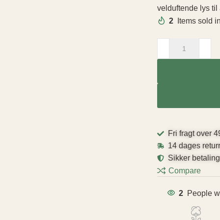
velduftende lys ti
2
Items sold i
Fri fragt over 4
14 dages retur
Sikker betalin
Compare
2
People wa