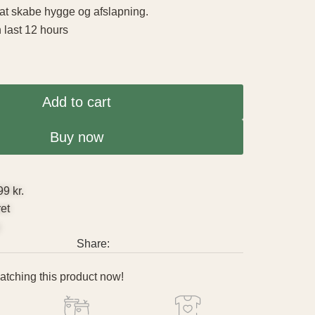
l at skabe hygge og afslapning.
n last 12 hours
Add to cart
Buy now
99 kr.
ret
g
Share:
tching this product now!